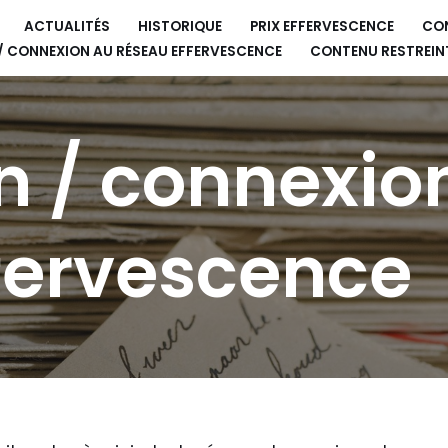
ACTUALITÉS
HISTORIQUE
PRIX EFFERVESCENCE
CO
 / CONNEXION AU RÉSEAU EFFERVESCENCE
CONTENU RESTREIN
on / connexio
fervescence