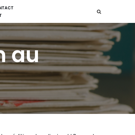
NTACT
T
n au